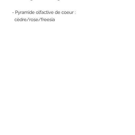
- Pyramide olfactive de coeur :
cèdre/rose/freesia
- Pyramide olfactive de fond :
vanille/santal/framboise/musc
(Ne contient pas de CMR, ni
phtalates)
*photos non contractuelles
Bougie éco-responsable décorée
au fleurs
Cette bougie artisanale de 265
grammes, est élaborée avec une
cire 100 % Colza européen, de qualité
supérieure, sans OGM ni pesticides, et
sans palme, dan sun pot en porcelaine,
émaillée à l'intérieur que vous pourrez