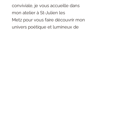
conviviale, je vous accueille dans
mon atelier à St-Julien les
Metz pour vous faire découvrir mon
univers poétique et lumineux de
senteurs et d'émotions !
Infos
Durée 2h30 environ. En groupe de 3 à 5
personnes.
Pour un groupe de plus de 5 personnes
(anniversaire, teambuilding, Evjf…) me
contacter directement.
Chez La Petite Étincelle - A l'Atelier
Capanna
29 rue François Simon- 57070 METZ
Valable un an à compter de la date
d'achat. Pour toute réservation veuillez
me contacter par email, téléphone ou
via le formulaire contact du site.