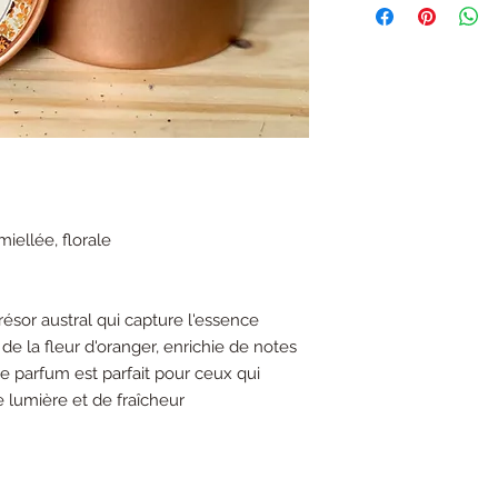
% Colza européen, de
ni pesticides, et sans
Cette cire végétale no
entièrement biodégrad
combustion.
Les mèches sont en co
sont conçus à Grasse, 
parfumeurs.
Les fragrances répon
et ne contiennent ni C
Chacune de ces bougie
miellée, florale
avec Amour.
ésor austral qui capture l'essence
de la fleur d'oranger, enrichie de notes
Ce parfum est parfait pour ceux qui
 lumière et de fraîcheur