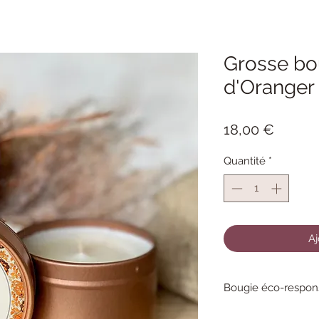
Grosse bo
d'Oranger 
Prix
18,00 €
Quantité
*
Aj
Bougie éco-respons
Ces bougies artisanal