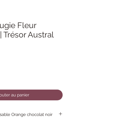
ugie Fleur
| Trésor Austral
outer au panier
able Orange chocolat noir
es sont élaborées avec une cire 100